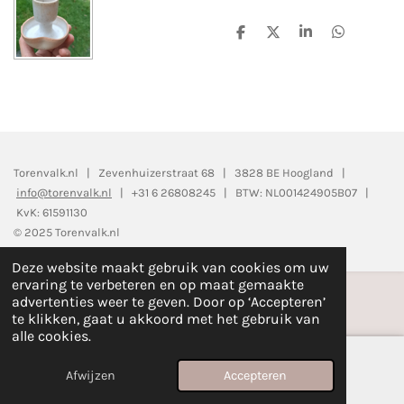
D
D
S
D
e
e
h
e
l
e
a
l
e
l
r
e
n
e
n
Torenvalk.nl | Zevenhuizerstraat 68 | 3828 BE Hoogland |
info@torenvalk.nl
| +31 6 26808245 | BTW: NL001424905B07 |
KvK: 61591130
© 2025 Torenvalk.nl
Deze website maakt gebruik van cookies om uw
ervaring te verbeteren en op maat gemaakte
advertenties weer te geven. Door op ‘Accepteren’
te klikken, gaat u akkoord met het gebruik van
alle cookies.
Afwijzen
Accepteren
E-mailadres
Telefoonnummer