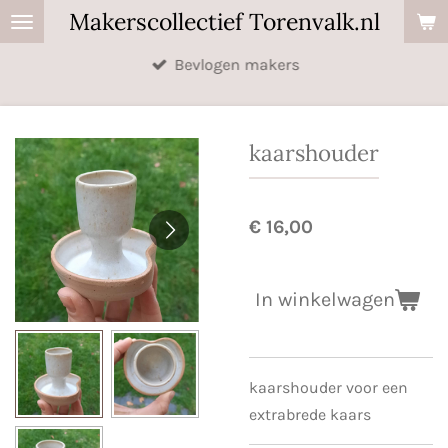
Makerscollectief Torenvalk.nl
Ga
direct
Bevlogen makers
naar
de
hoofdinhoud
kaarshouder
€ 16,00
In winkelwagen
kaarshouder voor een
extrabrede kaars