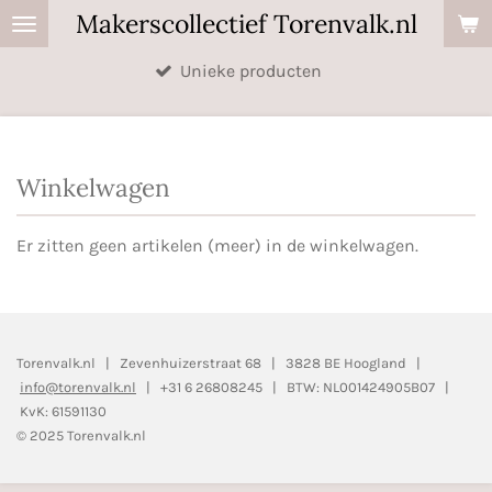
Makerscollectief Torenvalk.nl
Ga
direct
Unieke producten
naar
de
hoofdinhoud
Winkelwagen
Er zitten geen artikelen (meer) in de winkelwagen.
Torenvalk.nl | Zevenhuizerstraat 68 | 3828 BE Hoogland |
info@torenvalk.nl
| +31 6 26808245 | BTW: NL001424905B07 |
KvK: 61591130
© 2025 Torenvalk.nl