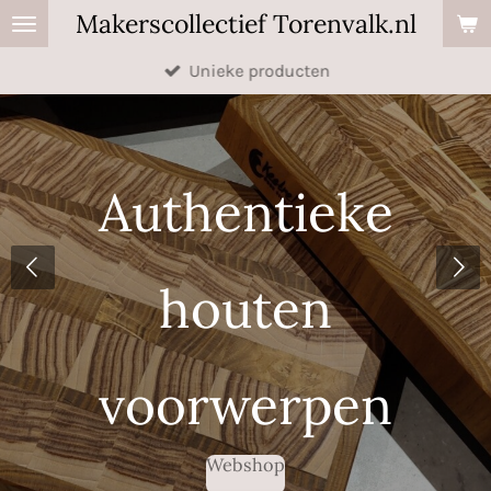
Makerscollectief Torenvalk.nl
Ga
direct
Unieke producten
naar
de
hoofdinhoud
Authentieke
houten
voorwerpen
Webshop