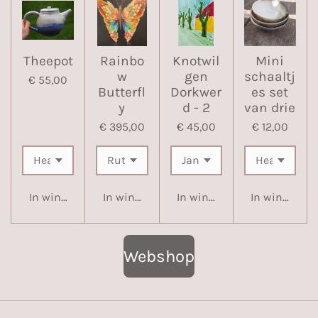
Theepot
Rainbo
Knotwil
Mini
w
gen
schaaltj
€ 55,00
Butterfl
Dorkwer
es set
y
d - 2
van drie
€ 395,00
€ 45,00
€ 12,00
In winkelwagen
In winkelwagen
In winkelwagen
In winkelwa
Webshop