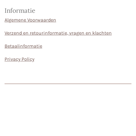
Informatie
Algemene Voorwaarden
Verzend en retourinformatie, vragen en klachten
Betaalinformatie
Privacy Policy
torenvalk.nl, torenvalk, makerscollectief, houten snijplank,
snijplank van kopshout, kopshout snijplank, mooie snijplank, zware
snijplank, dikke snijplank, serveerplank, snijplank met figuren,
handgemaakte snijplank, handgemaakte houten plank, houten
schaal, unieke schaal, unieke handgemaakte schaal, decoratieve
schaal, houten sieraden, sieraden van hout, houten lepels houten
lepel, lepel van hout, handgemaakte houten lepel, theepot