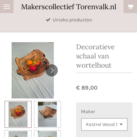
Makerscollectief Torenvalk.nl
Ga
direct
Unieke producten
naar
de
hoofdinhoud
Decoratieve
schaal van
wortelhout
€ 89,00
Maker