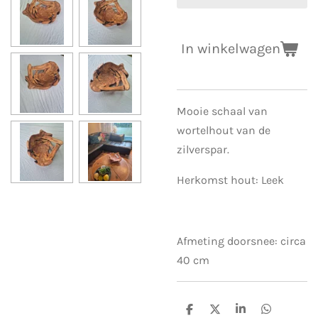
In winkelwagen
Mooie schaal van
wortelhout van de
zilverspar.
Herkomst hout: Leek
Afmeting doorsnee: circa
40 cm
D
D
S
D