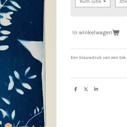
In winkelwagen
Een blauwdruk van een tak
D
D
S
e
e
h
l
e
a
e
l
r
n
e