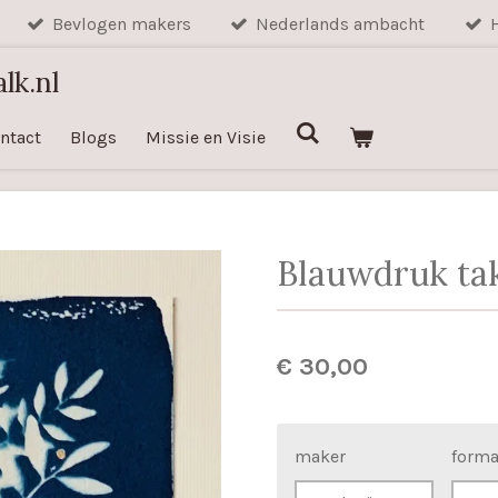
Bevlogen makers
Nederlands ambacht
lk.nl
ntact
Blogs
Missie en Visie
Blauwdruk ta
€ 30,00
maker
forma