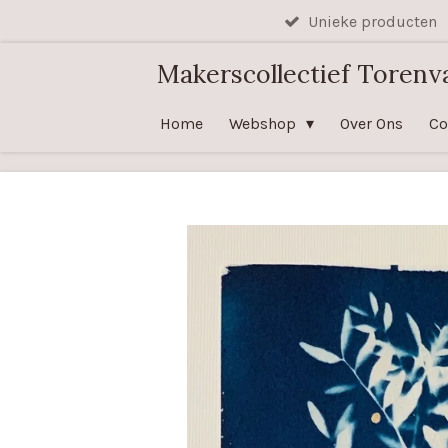
Unieke producten
Ga
direct
Makerscollectief Torenva
naar
de
Home
Webshop
Over Ons
Co
hoofdinhoud