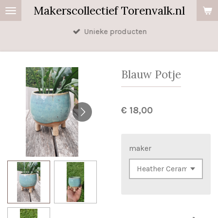
Makerscollectief Torenvalk.nl
Ga
direct
Unieke producten
naar
de
hoofdinhoud
Blauw Potje
€ 18,00
maker