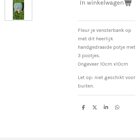
In winkelwagen
Fleur je vensterbank op
met dit heerlijk
handgedraaide potje met
3 pootjes.
Ongeveer 10cm x10cm
Let op: niet geschikt voor
buiten.
D
D
S
D
e
e
h
e
l
e
a
l
e
l
r
e
n
e
n