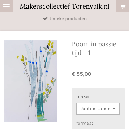
Makerscollectief Torenvalk.nl
Ga
direct
Unieke producten
naar
de
hoofdinhoud
Boom in passie
tijd - 1
€ 55,00
maker
formaat