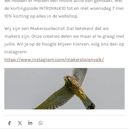
We hebben er meteen een mooie actie van gemaakt. Met
de kortingscode INTROVALK10 tot en met woensdag 7 mei
10% korting op alles in de webshop.
Wij zijn een Makerscollectief. Dat betekent dat we
makers zijn. Onze creaties delen we maar al te graag met
jullie. Wil je op de hoogte blijven hiervan, volg ons dan op
Instagram:
https://www.instagram.com/makerstorenvalk/
D
D
S
D